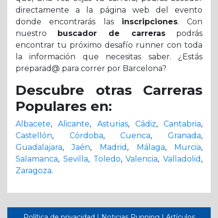
directamente a la página web del evento
donde encontrarás las
inscripciones
. Con
nuestro
buscador de carreras
podrás
encontrar tu próximo desafío runner con toda
la información que necesitas saber. ¿Estás
preparad@ para correr por Barcelona?
Descubre otras Carreras
Populares en:
Albacete
,
Alicante
,
Asturias
,
Cádiz
,
Cantabria
,
Castellón
,
Córdoba
,
Cuenca
,
Granada
,
Guadalajara
,
Jaén
,
Madrid
,
Málaga
,
Murcia
,
Salamanca
,
Sevilla
,
Toledo
,
Valencia
,
Valladolid
,
Zaragoza
.
Política de privacidad
|
Noticias Running
|
Artículos