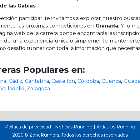
de las Gabias
.
tición participar, te invitamos a explorar nuestro busc
cilmente las próximas competiciones en
Granada
. Y lo me
gina web de la carrera donde encontrarás las inscripcion
utar de una experiencia única o simplemente mantenert
o desafío runner con toda la información que necesitas
reras Populares en:
ona
,
Cádiz
,
Cantabria
,
Castellón
,
Córdoba
,
Cuenca
,
Guada
,
Valladolid
,
Zaragoza
.
Política de privacidad
|
Noticias Running
|
Artículos Running
2026 ©
ZonaRunners. Todos los derechos reservados