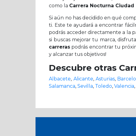
como la
Carrera Nocturna Ciudad 
Si aún no has decidido en qué compe
ti. Este te ayudará a encontrar fá
podrás acceder directamente a la pá
si buscas mejorar tu marca, disfr
carreras
podrás encontrar tu próxim
y alcanzar tus objetivos!
Descubre otras Car
Albacete
,
Alicante
,
Asturias
,
Barcel
Salamanca
,
Sevilla
,
Toledo
,
Valencia